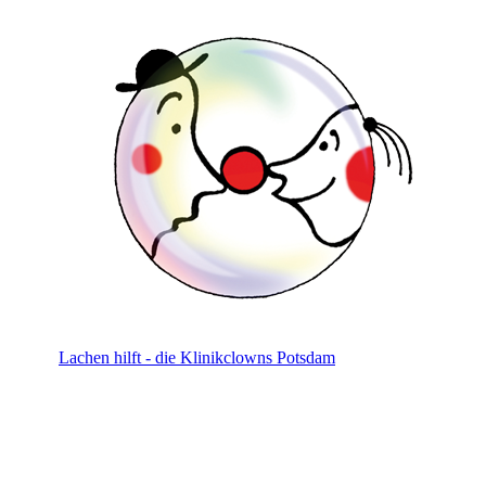
Lachen hilft - die Klinikclowns Potsdam