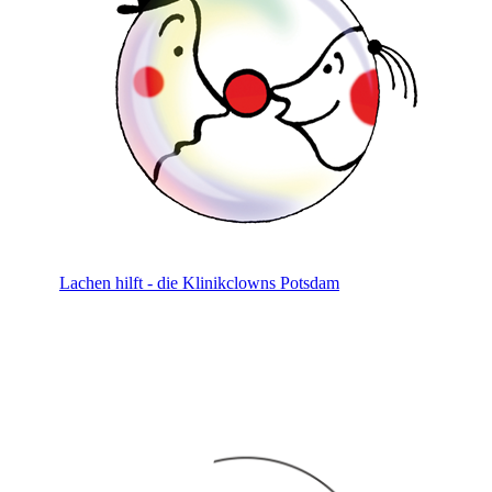
Lachen hilft - die Klinikclowns Potsdam