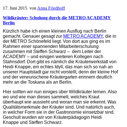
17. Juni 2015 von
Anna Friedhoff
Wildkräuter: Schulung durch die METRO ACADEMY
Berlin
Kürzlich habe ich einen kleinen Ausflug nach Berlin
gemacht. Genauer gesagt zur
METRO ACADEMY
, die in
der METRO Schönefeld liegt. Von dort aus ging es im
Rahmen einer spannenden Mitarbeiterschulung
zusammen mit Steffen Schwarz – dem Leiter der
ACADEMY – und einigen weiteren Kollegen nach
Stahnsdorf. Dort gibt es nämlich die Kräuterwerkstatt von
Heidi Knappe, ein echtes Idyll, das man sich so nah an
unserer Hauptstadt gar nicht vorstellt, denn der kleine Hof
und der verwunschene Kräutergarten erinnern deutlich
mehr an die Toskana als an Berlin.
Hier sollten wir nun einiges über Wildkräuter lernen. Also
wo und wie man dieses sammelt, welches Kraut
überhaupt wie aussieht und woran man sie erkennt. Was
Qualitätsmerkmale der Kräuter sind. Und natürlich auch,
in welcher Form sie in der Gastronomie einsetzbar sind.
Geschult wurden wir von Kräuterpädagogin Heidi
Knappe und Steffen Schwarz.