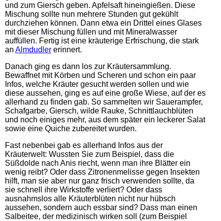
und zum Giersch geben. Apfelsaft hineingießen. Diese
Mischung sollte nun mehrere Stunden gut gekühlt
durchziehen können. Dann etwa ein Drittel eines Glases
mit dieser Mischung füllen und mit Mineralwasser
auffüllen. Fertig ist eine kräuterige Erfrischung, die stark
an
Almdudler
erinnert.
Danach ging es dann los zur Kräutersammlung.
Bewaffnet mit Körben und Scheren und schon ein paar
Infos, welche Kräuter gesucht werden sollen und wie
diese aussehen, ging es auf eine große Wiese, auf der es
allerhand zu finden gab. So sammelten wir Sauerampfer,
Schafgarbe, Giersch, wilde Rauke, Schnittlauchblüten
und noch einiges mehr, aus dem später ein leckerer Salat
sowie eine Quiche zubereitet wurden.
Fast nebenbei gab es allerhand Infos aus der
Kräuterwelt: Wussten Sie zum Beispiel, dass die
Süßdolde nach Anis riecht, wenn man ihre Blätter ein
wenig reibt? Oder dass Zitronenmelisse gegen Insekten
hilft, man sie aber nur ganz frisch verwenden sollte, da
sie schnell ihre Wirkstoffe verliert? Oder dass
ausnahmslos alle Kräuterblüten nicht nur hübsch
aussehen, sondern auch essbar sind? Dass man einen
Salbeitee, der medizinisch wirken soll (zum Beispiel